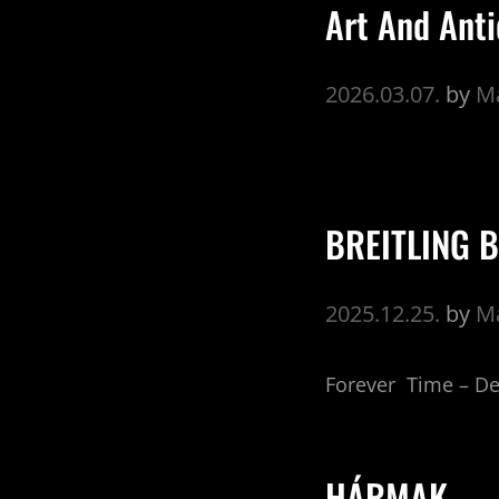
Art And Ant
2026.03.07.
by
Ma
BREITLING 
2025.12.25.
by
Ma
Forever Time – D
HÁRMAK