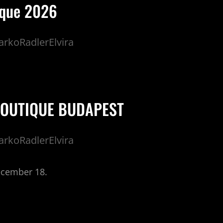
ique 2026
rkoRadlerElvira
BOUTIQUE BUDAPEST
rkoRadlerElvira
ecember 18.