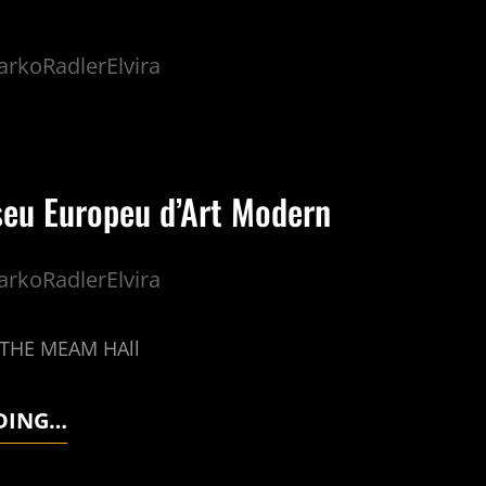
rkoRadlerElvira
u Europeu d’Art Modern
rkoRadlerElvira
EAM HAll
DING…