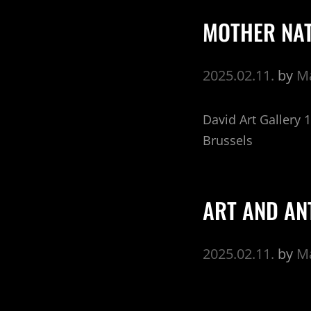
MOTHER NA
2025.02.11.
by
Ma
David Art Gallery 
Brussels
ART AND AN
2025.02.11.
by
Ma
5 February