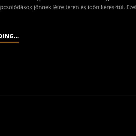
kapcsolódások jönnek létre téren és időn keresztül. Eze
DING…