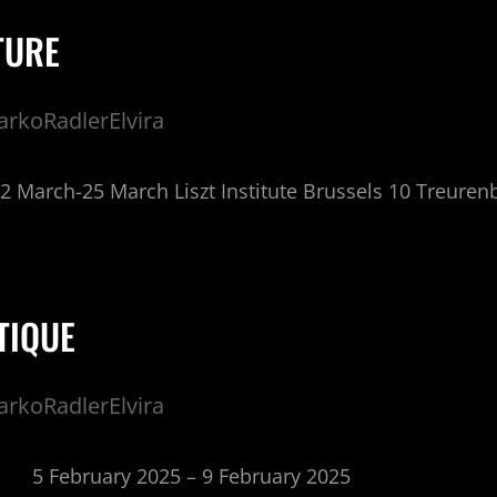
TURE
rkoRadlerElvira
12 March-25 March Liszt Institute Brussels 10 Treuren
TIQUE
rkoRadlerElvira
 2025 – 9 February 2025