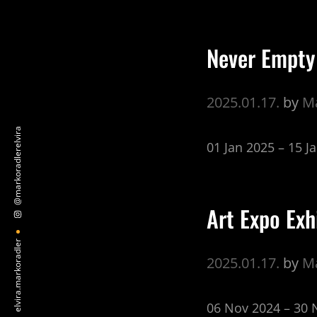
Never Empty
2025.01.17.
by
Ma
@markoradlerelvira
01 Jan 2025 – 15 J
Art Expo Exh
elvira.markoradler
2025.01.17.
by
Ma
06 Nov 2024 – 30 