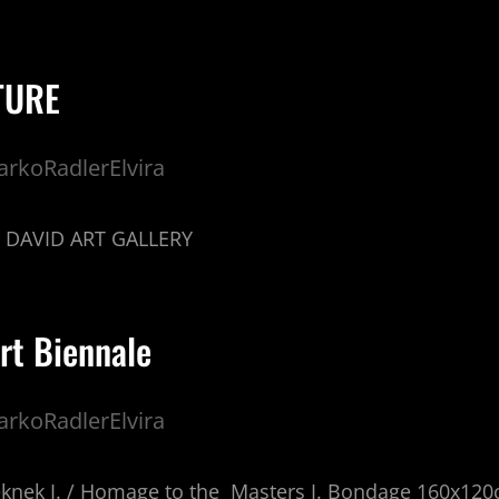
TURE
rkoRadlerElvira
6. DAVID ART GALLERY
rt Biennale
rkoRadlerElvira
eknek I. / Homage to the Masters I. Bondage 160x120c