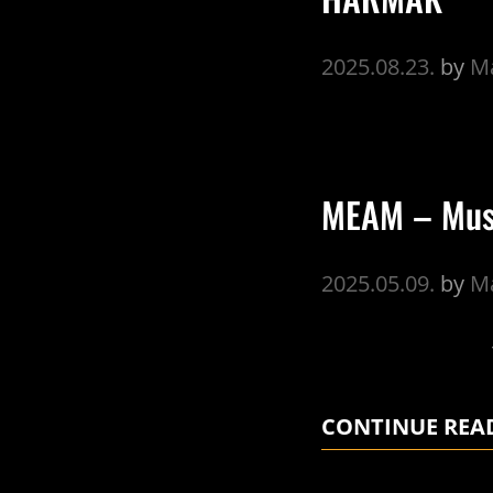
2025.08.23.
by
Ma
MEAM – Muse
2025.05.09.
by
Ma
THE M
CONTINUE REA