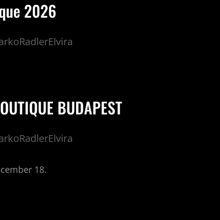
ique 2026
rkoRadlerElvira
BOUTIQUE BUDAPEST
rkoRadlerElvira
ecember 18.