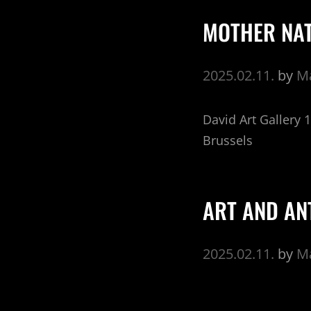
MOTHER NA
2025.02.11.
by
Ma
David Art Gallery 
Brussels
ART AND AN
2025.02.11.
by
Ma
5 February