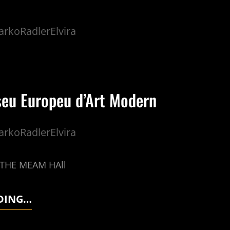
rkoRadlerElvira
u Europeu d’Art Modern
rkoRadlerElvira
EAM HAll
DING…