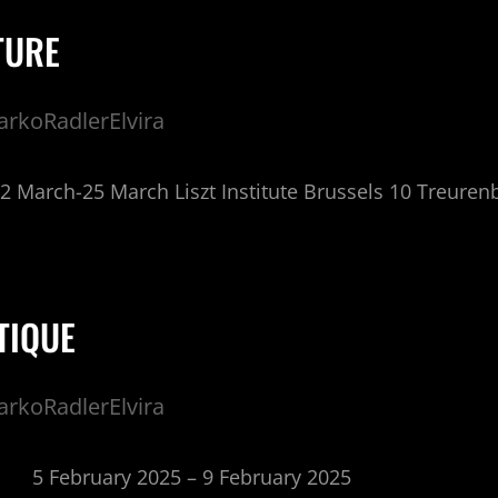
TURE
rkoRadlerElvira
12 March-25 March Liszt Institute Brussels 10 Treuren
TIQUE
rkoRadlerElvira
 2025 – 9 February 2025