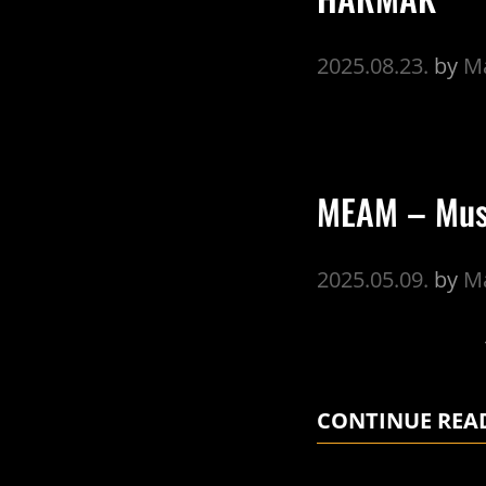
2025.08.23.
by
Ma
MEAM – Muse
2025.05.09.
by
Ma
THE M
CONTINUE REA