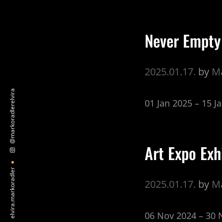
Never Empty
2025.01.17.
by
Ma
@markoradlerelvira
01 Jan 2025 – 15 J
Art Expo Exh
elvira.markoradler
2025.01.17.
by
Ma
06 Nov 2024 – 30 