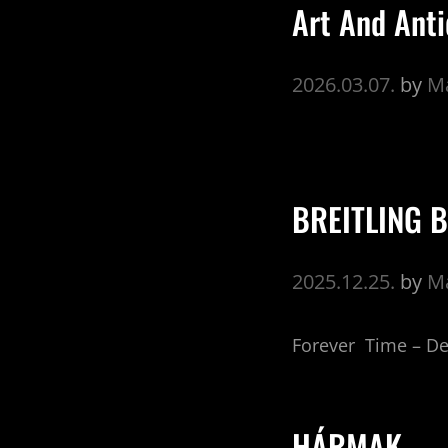
Art And Ant
2026.03.07.
by
Ma
BREITLING 
2025.12.25.
by
Ma
Forever Time – D
HÁRMAK