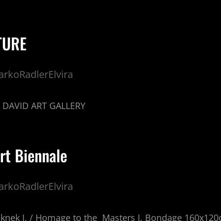
TURE
rkoRadlerElvira
6. DAVID ART GALLERY
rt Biennale
rkoRadlerElvira
eknek I. / Homage to the Masters I. Bondage 160x120c