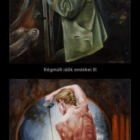
Régmúlt idők emlékei III