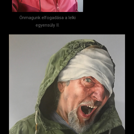
Önmagunk elfogadása a lelki
egyensúly II.