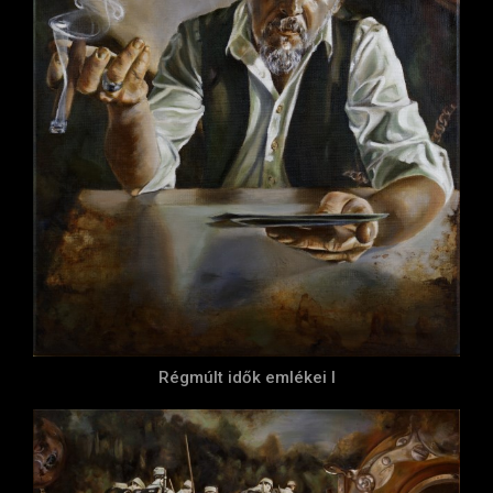
Régmúlt idők emlékei I