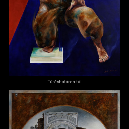
Tűréshatáron túl