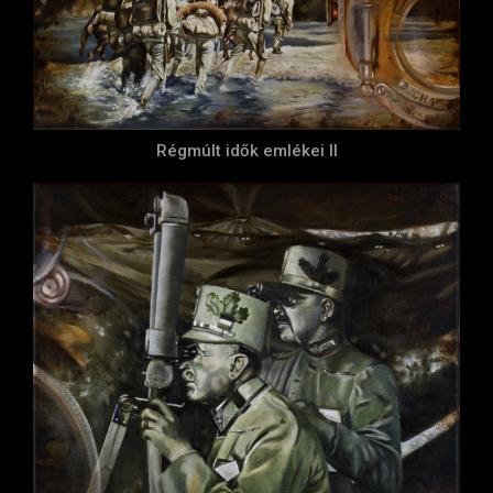
Régmúlt idők emlékei II